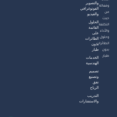
والتصوير
وفعالة
الفوتوغرافي
من
والفيديو
حيث
الحلول
التكلفة
القائمة
والأداء
على
وحلول
الطائرات
الطائرات
بدون
طيار
بدون
طيار.
الخدمات
الهندسية
تصميم
وتصنيع
نفق
الرياح
التدريب
والاستشارات